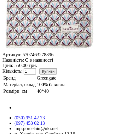
Артикул:
5707463278896
Наявність:
Є в наявності
Ціна: 550.00 грн.
Кількість:
Бренд
Greengate
Матеріал, склад
100% бавовна
Розміри, см
40*40
(050) 951 42 73
(097) 453 02 13
imp-porcelain@ukr.net
м. Харків, вул. Свободи,12/16