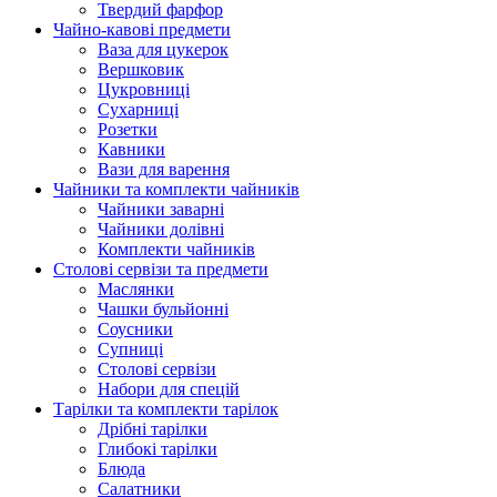
Твердий фарфор
Чайно-кавові предмети
Ваза для цукерок
Вершковик
Цукровниці
Сухарниці
Розетки
Кавники
Вази для варення
Чайники та комплекти чайників
Чайники заварні
Чайники долівні
Комплекти чайників
Столові сервізи та предмети
Маслянки
Чашки бульйонні
Соусники
Супниці
Столові сервізи
Набори для спецій
Тарілки та комплекти тарілок
Дрібні тарілки
Глибокі тарілки
Блюда
Салатники