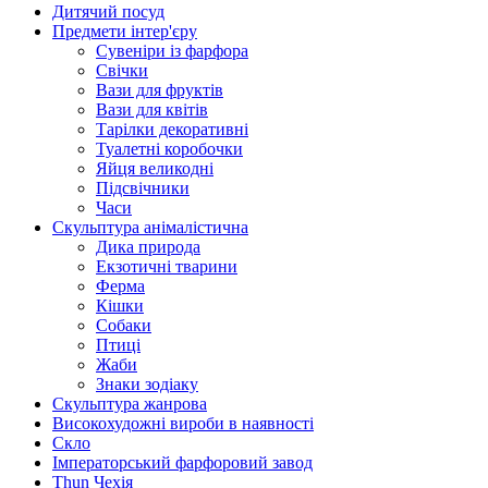
Дитячий посуд
Предмети інтер'єру
Сувеніри із фарфора
Свічки
Вази для фруктів
Вази для квітів
Тарілки декоративні
Туалетні коробочки
Яйця великодні
Підсвічники
Часи
Скульптура анімалістична
Дика природа
Екзотичні тварини
Ферма
Кішки
Собаки
Птиці
Жаби
Знаки зодіаку
Скульптура жанрова
Високохудожні вироби в наявності
Скло
Імператорський фарфоровий завод
Thun Чехія