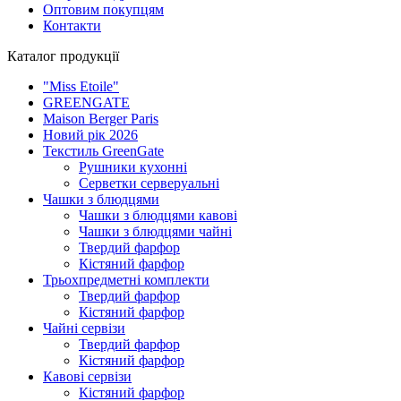
Оптовим покупцям
Контакти
Каталог продукції
"Miss Etoile"
GREENGATE
Maison Berger Paris
Новий рік 2026
Текстиль GreenGate
Рушники кухонні
Серветки серверуальні
Чашки з блюдцями
Чашки з блюдцями кавові
Чашки з блюдцями чайні
Твердий фарфор
Кістяний фарфор
Трьохпредметні комплекти
Твердий фарфор
Кістяний фарфор
Чайні сервізи
Твердий фарфор
Кістяний фарфор
Кавові сервізи
Кістяний фарфор