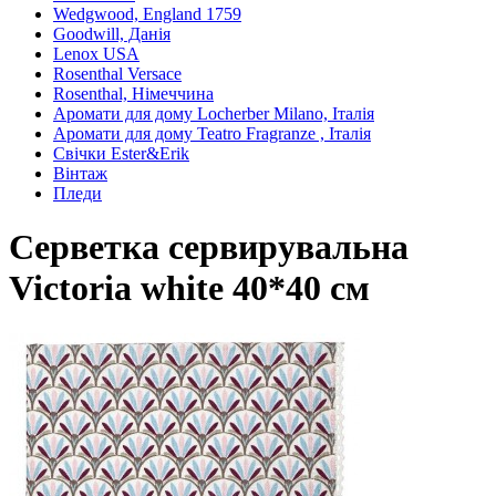
Wedgwood, England 1759
Goodwill, Данія
Lenox USA
Rosenthal Versace
Rosenthal, Німеччина
Аромати для дому Locherber Milano, Італія
Аромати для дому Teatro Fragranze , Італія
Свічки Ester&Erik
Вінтаж
Пледи
Серветка сервирувальна
Victoria white 40*40 см