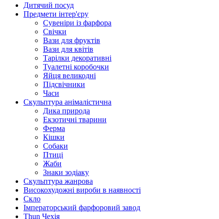
Дитячий посуд
Предмети інтер'єру
Сувеніри із фарфора
Свічки
Вази для фруктів
Вази для квітів
Тарілки декоративні
Туалетні коробочки
Яйця великодні
Підсвічники
Часи
Скульптура анімалістична
Дика природа
Екзотичні тварини
Ферма
Кішки
Собаки
Птиці
Жаби
Знаки зодіаку
Скульптура жанрова
Високохудожні вироби в наявності
Скло
Імператорський фарфоровий завод
Thun Чехія