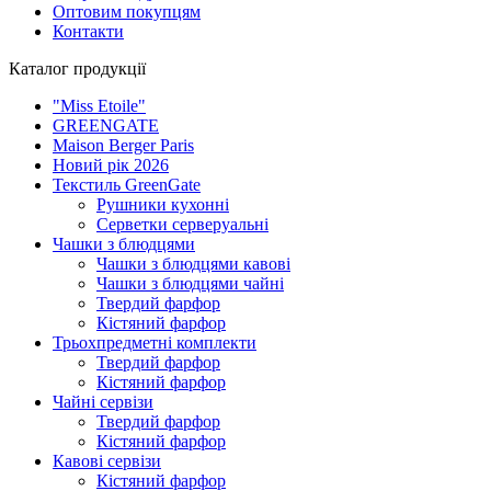
Оптовим покупцям
Контакти
Каталог продукції
"Miss Etoile"
GREENGATE
Maison Berger Paris
Новий рік 2026
Текстиль GreenGate
Рушники кухонні
Серветки серверуальні
Чашки з блюдцями
Чашки з блюдцями кавові
Чашки з блюдцями чайні
Твердий фарфор
Кістяний фарфор
Трьохпредметні комплекти
Твердий фарфор
Кістяний фарфор
Чайні сервізи
Твердий фарфор
Кістяний фарфор
Кавові сервізи
Кістяний фарфор