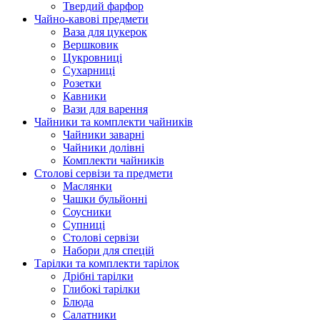
Твердий фарфор
Чайно-кавові предмети
Ваза для цукерок
Вершковик
Цукровниці
Сухарниці
Розетки
Кавники
Вази для варення
Чайники та комплекти чайників
Чайники заварні
Чайники долівні
Комплекти чайників
Столові сервізи та предмети
Маслянки
Чашки бульйонні
Соусники
Супниці
Столові сервізи
Набори для спецій
Тарілки та комплекти тарілок
Дрібні тарілки
Глибокі тарілки
Блюда
Салатники