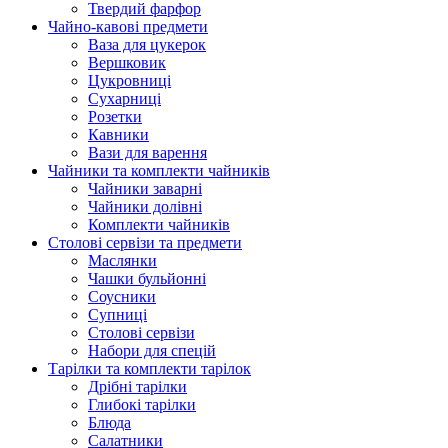
Твердий фарфор
Чайно-кавові предмети
Ваза для цукерок
Вершковик
Цукровниці
Сухарниці
Розетки
Кавники
Вази для варення
Чайники та комплекти чайників
Чайники заварні
Чайники долівні
Комплекти чайників
Столові сервізи та предмети
Маслянки
Чашки бульйонні
Соусники
Супниці
Столові сервізи
Набори для спецій
Тарілки та комплекти тарілок
Дрібні тарілки
Глибокі тарілки
Блюда
Салатники