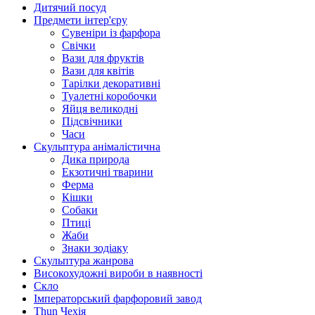
Дитячий посуд
Предмети інтер'єру
Сувеніри із фарфора
Свічки
Вази для фруктів
Вази для квітів
Тарілки декоративні
Туалетні коробочки
Яйця великодні
Підсвічники
Часи
Скульптура анімалістична
Дика природа
Екзотичні тварини
Ферма
Кішки
Собаки
Птиці
Жаби
Знаки зодіаку
Скульптура жанрова
Високохудожні вироби в наявності
Скло
Імператорський фарфоровий завод
Thun Чехія