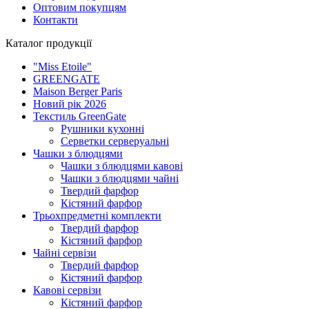
Оптовим покупцям
Контакти
Каталог продукції
"Miss Etoile"
GREENGATE
Maison Berger Paris
Новий рік 2026
Текстиль GreenGate
Рушники кухонні
Серветки серверуальні
Чашки з блюдцями
Чашки з блюдцями кавові
Чашки з блюдцями чайні
Твердий фарфор
Кістяний фарфор
Трьохпредметні комплекти
Твердий фарфор
Кістяний фарфор
Чайні сервізи
Твердий фарфор
Кістяний фарфор
Кавові сервізи
Кістяний фарфор