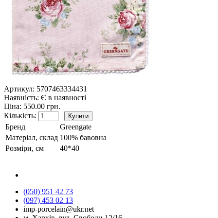
Артикул:
5707463334431
Наявність:
Є в наявності
Ціна: 550.00 грн.
Кількість:
Бренд
Greengate
Матеріал, склад
100% бавовна
Розміри, см
40*40
(050) 951 42 73
(097) 453 02 13
imp-porcelain@ukr.net
м. Харків, вул. Свободи,12/16