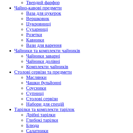
Твердий фарфор
Чайно-кавові предмети
Ваза для цукерок
Вершковик
Цукровниці
Сухарниці
Розетки
Кавники
Вази для варення
Чайники та комплекти чайників
Чайники заварні
Чайники долівні
Комплекти чайників
Столові сервізи та предмети
Маслянки
Чашки бульйонні
Соусники
Супниці
Столові сервізи
Набори для спецій
Тарілки та комплекти тарілок
Дрібні тарілки
Глибокі тарілки
Блюда
Салатники