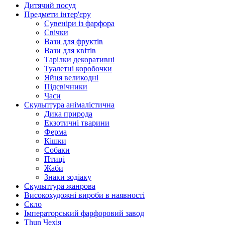
Дитячий посуд
Предмети інтер'єру
Сувеніри із фарфора
Свічки
Вази для фруктів
Вази для квітів
Тарілки декоративні
Туалетні коробочки
Яйця великодні
Підсвічники
Часи
Скульптура анімалістична
Дика природа
Екзотичні тварини
Ферма
Кішки
Собаки
Птиці
Жаби
Знаки зодіаку
Скульптура жанрова
Високохудожні вироби в наявності
Скло
Імператорський фарфоровий завод
Thun Чехія