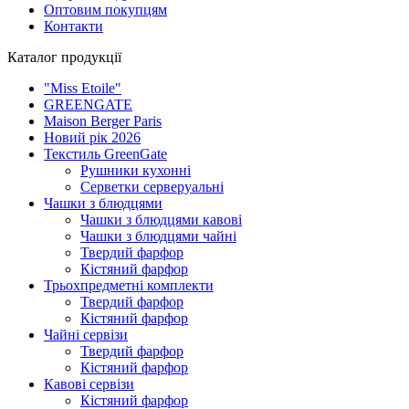
Оптовим покупцям
Контакти
Каталог продукції
"Miss Etoile"
GREENGATE
Maison Berger Paris
Новий рік 2026
Текстиль GreenGate
Рушники кухонні
Серветки серверуальні
Чашки з блюдцями
Чашки з блюдцями кавові
Чашки з блюдцями чайні
Твердий фарфор
Кістяний фарфор
Трьохпредметні комплекти
Твердий фарфор
Кістяний фарфор
Чайні сервізи
Твердий фарфор
Кістяний фарфор
Кавові сервізи
Кістяний фарфор