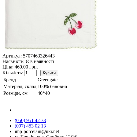
Артикул:
5707463326443
Наявність:
Є в наявності
Ціна: 460.00 грн.
Кількість:
Бренд
Greengate
Матеріал, склад
100% бавовна
Розміри, см
40*40
(050) 951 42 73
(097) 453 02 13
imp-porcelain@ukr.net
м. Харків, вул. Свободи,12/16